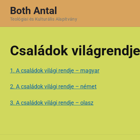
S
Both Antal
k
Teológiai és Kulturális Alapítvány
i
p
t
Családok világrendj
o
c
o
1. A családok világi rendje – magyar
n
t
2. A családok világi rendje – német
e
n
3. A családok világi rendje – olasz
t