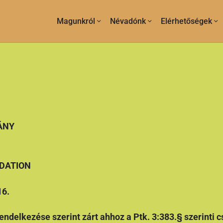
Magunkról
Névadónk
Elérhetőségek
ÁNY
DATION
16.
rendelkezése szerint zárt ahhoz a Ptk. 3:383.§ szerinti