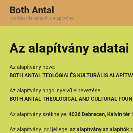
S
Both Antal
k
Teológiai és Kulturális Alapítvány
i
p
t
Az alapítvány adatai
o
c
o
Az alapítvány neve:
n
BOTH ANTAL TEOLÓGIAI ÉS KULTURÁLIS ALAPÍTV
t
e
Az alapítvány angol nyelvű elnevezése:
n
BOTH ANTAL THEOLOGICAL AND CULTURAL FOUN
t
Az alapítvány székhelye:
4026 Debrecen, Kálvin tér 
Az alapítvány jogi jellege:
az alapítvány az alapítók 